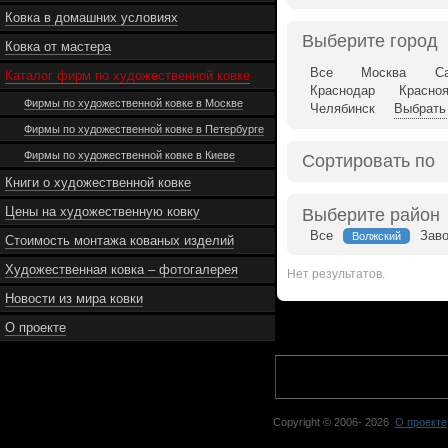
Ковка в домашних условиях
Выберите город
Ковка от мастера
Все
Москва
Са
Каталог фирм по художественной ковке
Краснодар
Красно
Фирмы по художественной ковке в Москве
Челябинск
Выбрать 
Фирмы по художественной ковке в Петербурге
Фирмы по художественной ковке в Киеве
Сортировать по
Книги о художественной ковке
Цены на художественную ковку
Выберите район
Все
Зав
Волжский
Стоимость монтажа кованых изделий
Художественная ковка – фотогалерея
Нет результатов.
Новости из мира ковки
О проекте
Copyright © 2006-
2026
О проекте