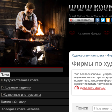
Поделиться…
Каталог фирм
Художественная ковка
»
Фи
Фирмы по худ
Уже воспользовались услуга
адекватного мастера по худо
Художественная ковка
поленитесь, заполните форму
сможет испытать такую же ра
Кованые изделия
Добавить фирму
Кузнечные инструменты
Каминный набор
Поиск
Холодная ковка металла