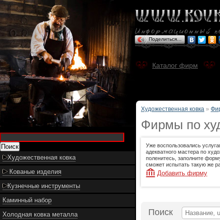
Поделиться…
Каталог фирм
Художественная ковка
»
Фи
Фирмы по худ
Уже воспользовались услуга
адекватного мастера по худо
Художественная ковка
поленитесь, заполните форму
сможет испытать такую же ра
Кованые изделия
Добавить фирму
Кузнечные инструменты
Каминный набор
Поиск
Холодная ковка металла