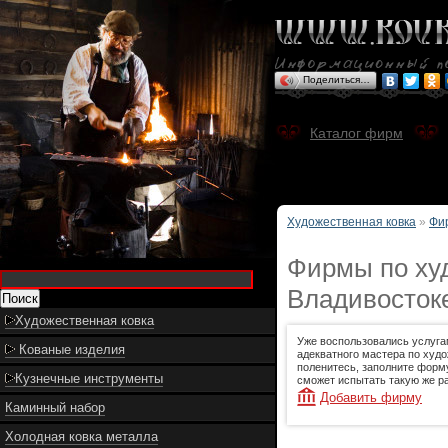
Поделиться…
Каталог фирм
Художественная ковка
»
Фи
Фирмы по худ
Владивосток
Художественная ковка
Уже воспользовались услуга
Кованые изделия
адекватного мастера по худо
поленитесь, заполните форму
Кузнечные инструменты
сможет испытать такую же ра
Добавить фирму
Каминный набор
Холодная ковка металла