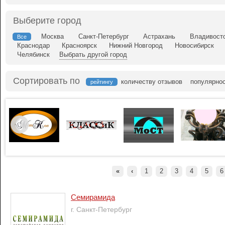
Выберите город
Москва
Санкт-Петербург
Астрахань
Владивост
Все
Краснодар
Красноярск
Нижний Новгород
Новосибирск
Челябинск
Выбрать другой город
Сортировать по
количеству отзывов
популярно
рейтингу
«
‹
1
2
3
4
5
6
Семирамида
г. Санкт-Петербург