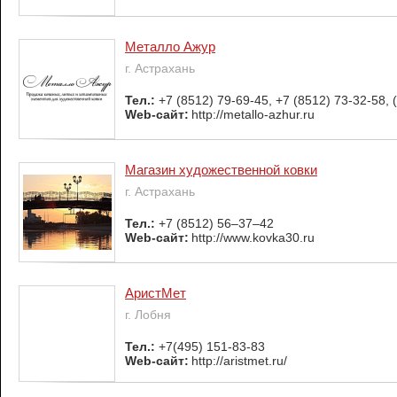
Металло Ажур
г. Астрахань
Тел.:
+7 (8512) 79-69-45, +7 (8512) 73-32-58, 
Web-сайт:
http://metallo-azhur.ru
Магазин художественной ковки
г. Астрахань
Тел.:
+7 (8512) 56‒37‒42
Web-сайт:
http://www.kovka30.ru
АристМет
г. Лобня
Тел.:
+7(495) 151-83-83
Web-сайт:
http://aristmet.ru/