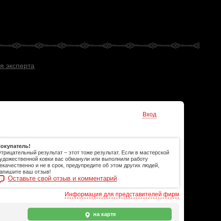
я эксперта
Вход
окупатель!
трицательный результат – этот тоже результат. Если в мастерской
удожественной ковки вас обманули или выполнили работу
екачественно и не в срок, предупредите об этом других людей,
апишите ваш отзыв!
Оставьте свой отзыв и комментарий
Информация для представителей фирм
на карте