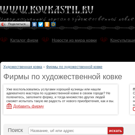
Поделиться…
Каталог фирм
Новости из мира ковки
Консультаци
Художественная ковка
»
Фирмы по художественной ковке
Фирмы по художественной ковке
Уже воспользовались услугами хорошей кузницы или нашли
П
адекватного мастера по художественной ковке в своем городе? Не
О
поленитесь, заполните форму, и тогда множество других людей
х
сможет испытать такую же радость от нового приобретения, как и вы.
н
н
Добавить фирму
Поиск