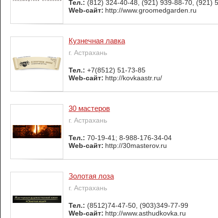
Тел.:
(812) 324-40-48, (921) 939-88-70, (921) 
Web-сайт:
http://www.groomedgarden.ru
Кузнечная лавка
г. Астрахань
Тел.:
+7(8512) 51-73-85
Web-сайт:
http://kovkaastr.ru/
30 мастеров
г. Астрахань
Тел.:
70-19-41; 8-988-176-34-04
Web-сайт:
http://30masterov.ru
Золотая лоза
г. Астрахань
Тел.:
(8512)74-47-50, (903)349-77-99
Web-сайт:
http://www.asthudkovka.ru