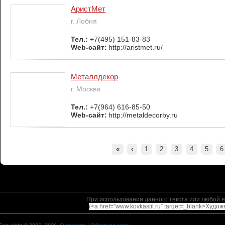
АристМет
г. Лобня
Тел.:
+7(495) 151-83-83
Web-сайт:
http://aristmet.ru/
Металлдекор
г. Москва
Тел.:
+7(964) 616-85-50
Web-сайт:
http://metaldecorby.ru
«
‹
1
2
3
4
5
6
При использовании данного текста или любой е
(<a href=”www.kovkastil.ru” target=_blank>Худо