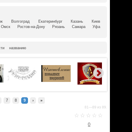
ок
Волгоград
Екатеринбург
Казань
Киев
Омск
Ростов-на-Дону
Рязань
Самара
Уфа
сти
названию
7
8
9
›
»
81—89 из 89.
0