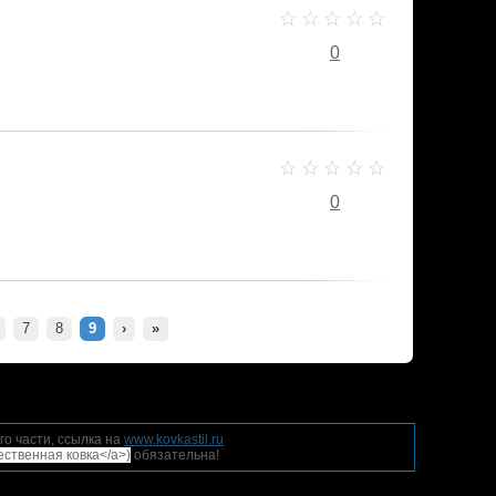
0
0
7
8
9
›
»
го части, ссылка на
www.kovkastil.ru
жественная ковка</a>)
обязательна!