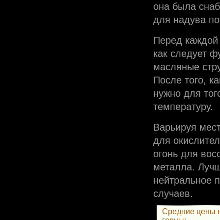
она была сна
для надува по
Перед каждой 
как следует ф
масляные стру
После того, к
нужно для тог
температуру.
Варьируя мест
для окислител
огонь для вос
металла. Лучш
нейтральное п
случаев.
Средние цены 