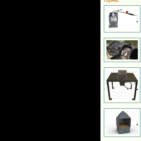
горны: