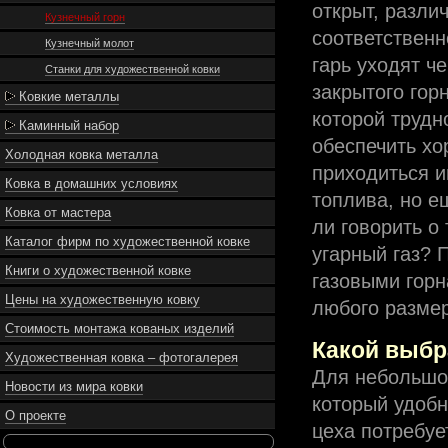
открыт, разли
Кузнечный горн
соответственн
Кузнечный молот
гарь уходят ч
Станки для художественной ковки
закрытого гор
Ковкие металлы
которой трудн
Каминный набор
обеспечить хо
Холодная ковка металла
приходиться и
Ковка в домашних условиях
топлива, но е
Ковка от мастера
ли говорить о 
Каталог фирм по художественной ковке
угарный газ? 
Книги о художественной ковке
газовыми горн
Цены на художественную ковку
любого размер
Стоимость монтажа кованых изделий
Какой выбр
Художественная ковка – фотогалерея
Для небольшой
Новости из мира ковки
который удобн
О проекте
цеха потребуе