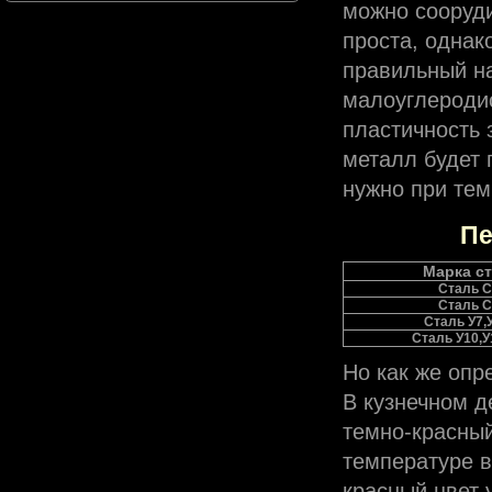
можно сооруди
проста, однак
правильный на
малоуглеродис
пластичность з
металл будет 
нужно при тем
Пе
Марка с
Сталь С
Сталь С
Сталь У7,
Сталь У10,У
Но как же опр
В кузнечном д
темно-красный
температуре в
красный цвет 