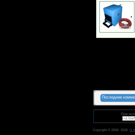
Последние комме
При исп
(<a hre
Copyright © 2006-
2026
О п