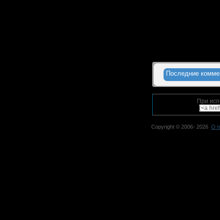
Последние комме
При исп
(<a hre
Copyright © 2006-
2026
О п