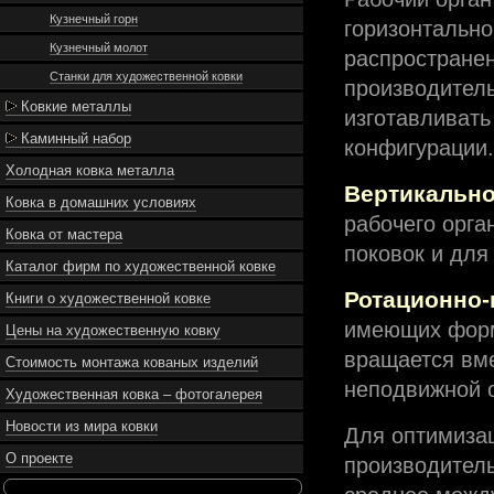
Кузнечный горн
горизонтально
Кузнечный молот
распростране
Станки для художественной ковки
производител
Ковкие металлы
изготавливать
Каминный набор
конфигурации.
Холодная ковка металла
Вертикальн
Ковка в домашних условиях
рабочего орга
Ковка от мастера
поковок и для
Каталог фирм по художественной ковке
Ротационно
Книги о художественной ковке
имеющих форм
Цены на художественную ковку
вращается вме
Стоимость монтажа кованых изделий
неподвижной 
Художественная ковка – фотогалерея
Новости из мира ковки
Для оптимиза
О проекте
производитель