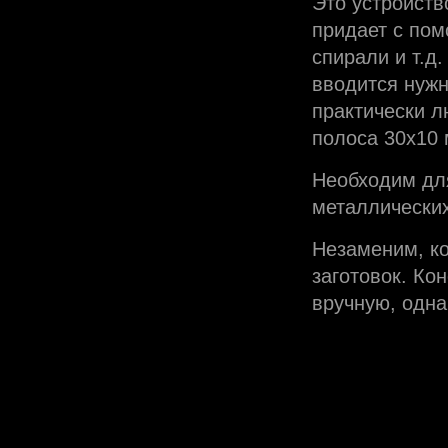
Это устройств
придает с по
спирали и т.д
вводится нуж
практически л
полоса 30х10 
Необходим для
металлически
Незаменим, ко
заготовок. Ко
вручную, одна