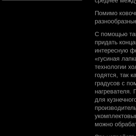
среднее между
Помимо ковоч
разнообразные
С помощью та
придать конца
интересную фо
«гусиная лапк
технологии хо
годятся, так 
градусов с по
нагревателя.
для кузнечног
производитель
укомплектовы
можно обрабат