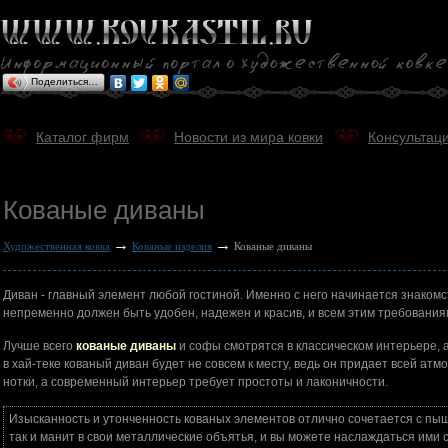
Поделиться…
Каталог фирм
Новости из мира ковки
Консультаци
Кованые диваны
→
→
Художественная ковка
Кованые изделия
Кованые диваны
Диван - главный элемент любой гостиной. Именно с него начинается знакомст
непременно должен быть удобен, надежен и красив, и всем этим требования
Лучше всего
кованые диваны
и софы смотрятся в классическом интерьере, а
в хай-теке кованый диван будет не совсем к месту, ведь он придает всей а
нотки, а современный интерьер требует простоты и лаконичности.
Изысканность и утонченность кованых элементов отлично сочетается с пыш
так и манит в свои металлические объятья, и вы можете наслаждаться ими с