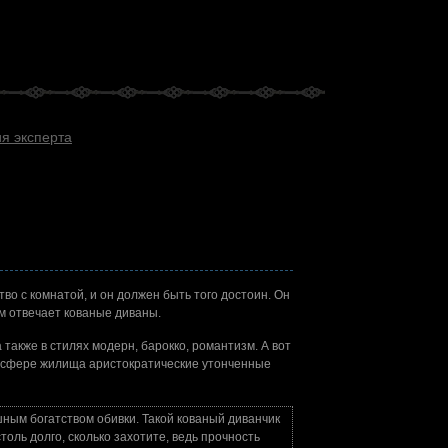
я эксперта
во с комнатой, и он должен быть того достоин. Он
м отвечает кованые диваны.
 также в стилях модерн, барокко, романтизм. А вот
тмосфере жилища аристократические утонченные
ным богатством обивки. Такой кованый диванчик
толь долго, сколько захотите, ведь прочность