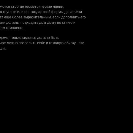
уются строгие геометрические линии.
 а круглые или нестандартной формы диванчики
нет еще более выразительным, если дополнить его
они должны подходить друг другу по стилю и
ном комплекте.
 доме, только сиденье должно быть
тире можно позволить себе и кожаную обивку - это
оши.