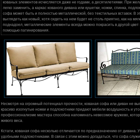
кованых элементов исчисляется даже не годами, а десятилетиями. При жел
легко заменить, а каркас кованого дивана или кушетки, ножки, спинка, подл
софа может быть и полностью металлической, без текстильных вставок. В э
выглядеть как новый, хотя сидеть на нем будет не столь приятно, как на м
поднадоел, металлические элементы всегда можно покрасить в другой цвет 
помощью патинирования.
Несмотря на огромный потенциал прочности, кованая софа или диван не вы
красиво изогнутые ножки и подлокотники придают мебели воздушность и ут
профессионализме мастера способна напоминать невесомое кружево, котор
живого веса.
Кстати, кованая софа несколько отличается по предназначению от дивана. У
удобными подлокотниками. В связи с этим можно догадаться, что софа служит