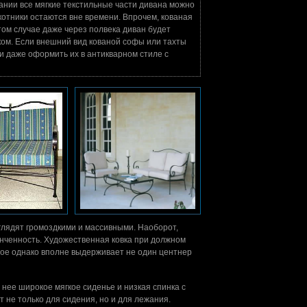
ании все мягкие текстильные части дивана можно
окотники остаются вне времени. Впрочем, кованая
том случае даже через полвека диван будет
ягком. Если внешний вид кованой софы или тахты
и даже оформить их в антикварном стиле с
глядят громоздкими и массивными. Наоборот,
онченность. Художественная ковка при должном
ое однако вполне выдерживает не один центнер
 нее широкое мягкое сиденье и низкая спинка с
 не только для сидения, но и для лежания.