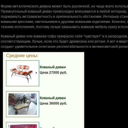
Форма металлического дивана может быть различной, но чаще всего использ
Прямоугольный кованый диван превосходно вписывается в любой интерьер,
подчеркнуть экстравагантность и оригинальность обстановки. Интерьер ста
коваными креслами, светильником и другими коваными изделиями. Конечно, 
технике исполнения, поэтому лучше заказывать кованую мебель сразу в пол
Кованый диван или кованая софа прекрасно себя "чувствует" и в загородном
соответствующим. Лучше, если это будет древесина или ротанг. А вот в квар
создает удивительное сочетание респектабельности и великосветской роск
Средние цены:
Кованый диван
Цена 27000 руб.
Кованый диван
Цена 36000 руб.