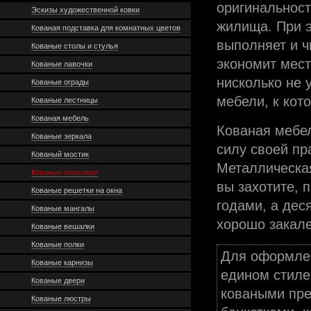
оригинальност
Эскизы художественной ковки
жилища. При 
Кованая подставка для комнатных цветов
выполняет и ч
Кованые столы и стулья
экономит мест
Кованые лавочки
нисколько не 
Кованые ограды
мебели, к кот
Кованые лестницы
Кованая мебель
Кованая мебел
Кованые зеркала
силу своей пр
Кованый мостик
Металлическая
Кованые прихожие
вы захотите, 
Кованые решетки на окна
годами, а дес
Кованые мангалы
хорошо закале
Кованые вешалки
Кованые полки
Для оформлен
Кованые карнизы
едином стиле
Кованые двери
коваными пре
Кованые люстры