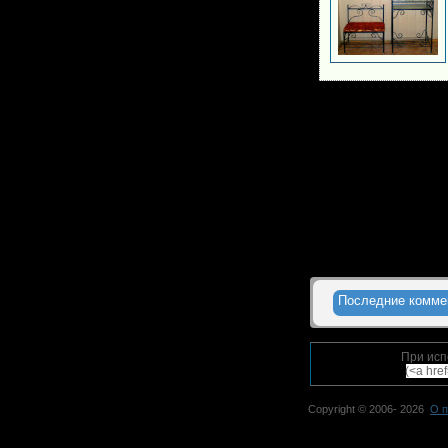
Последние комме
При исп
(<a hre
Copyright © 2006-
2026
О п