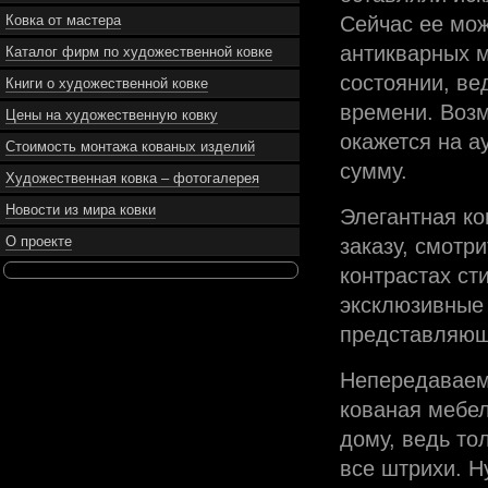
Ковка от мастера
Сейчас ее мож
антикварных м
Каталог фирм по художественной ковке
состоянии, вед
Книги о художественной ковке
времени. Возм
Цены на художественную ковку
окажется на а
Стоимость монтажа кованых изделий
сумму.
Художественная ковка – фотогалерея
Новости из мира ковки
Элегантная к
О проекте
заказу, смотри
контрастах ст
эксклюзивные
представляющ
Непередаваем
кованая мебел
дому, ведь то
все штрихи. 