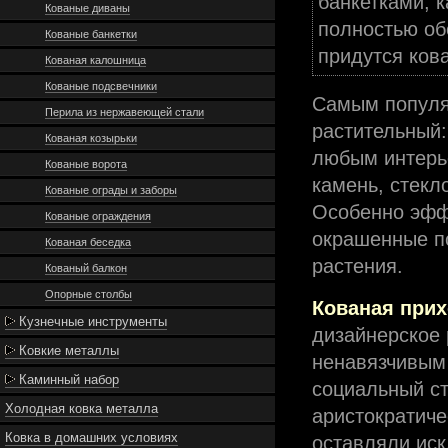
банкетками, 
Кованые диваны
полностью об
Кованые банкетки
придутся кова
Кованая калошница
Кованые подсвечники
Самым популя
Перила из нержавеющей стали
растительный:
Кованая козырьки
любым интерь
Кованые ворота
камень, стекл
Кованые ограды и заборы
Особенно эфф
Кованые ограждения
окрашенные п
Кованая беседка
растения.
Кованый балкон
Опорные столбы
Кованая при
Кузнечные инструменты
дизайнерское
Ковкие металлы
ненавязчивым
Каминный набор
социальный ст
Холодная ковка металла
аристократиче
Ковка в домашних условиях
оставляли ис