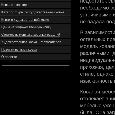
недостаток св
Ковка от мастера
необходимо об
Каталог фирм по художественной ковке
устойчивыми 
Книги о художественной ковке
не падала под
Цены на художественную ковку
В зависимости
Стоимость монтажа кованых изделий
остальных пре
Художественная ковка – фотогалерея
модель ковано
Новости из мира ковки
различными, д
О проекте
индивидуально
прихожая, цел
стиле, однако
изысканность 
Кованая мебел
отвлекает вни
мебелью уже н
была. Она за