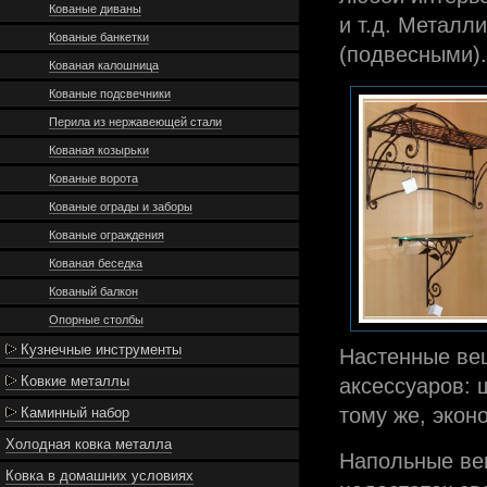
Кованые диваны
и т.д. Металл
Кованые банкетки
(подвесными).
Кованая калошница
Кованые подсвечники
Перила из нержавеющей стали
Кованая козырьки
Кованые ворота
Кованые ограды и заборы
Кованые ограждения
Кованая беседка
Кованый балкон
Опорные столбы
Кузнечные инструменты
Настенные ве
Ковкие металлы
аксессуаров: ш
тому же, экон
Каминный набор
Холодная ковка металла
Напольные ве
Ковка в домашних условиях