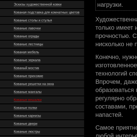
нагрузки.
Эскизы художественной ковки
Кованая подставка для комнатных цветов
Художественна
Кованые столы и стулья
только имеет 
Кованые лавочки
прочностью. С
Кованые ограды
нисколько не 
Кованые лестницы
Кованая мебель
Конечно, нужн
Кованые зеркала
изготовленное
Кованый мостик
технологий сп
Кованые прихожие
Впрочем, даже
Кованые решетки на окна
образоваться 
Кованые мангалы
регулярно об
Кованые вешалки
составами, пр
Кованые полки
напастей.
Кованые карнизы
Кованые двери
Самое приятно
Кованые люстры
любой интерье