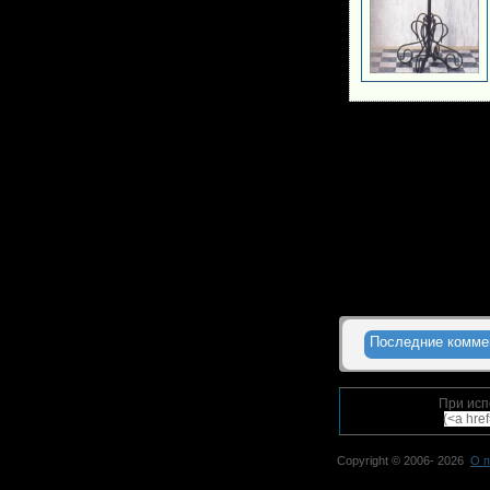
Последние комме
При исп
(<a hre
Copyright © 2006-
2026
О п