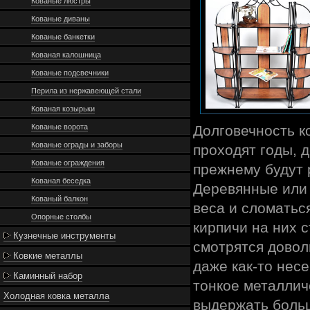
Кованые люстры
Кованые диваны
Кованые банкетки
Кованая калошница
Кованые подсвечники
Перила из нержавеющей стали
Кованая козырьки
Кованые ворота
Долговечность к
Кованые ограды и заборы
проходят годы, д
Кованые ограждения
прежнему будут 
Кованая беседка
Деревянные или 
Кованый балкон
веса и сломатьс
Опорные столбы
кирпичи на них 
Кузнечные инструменты
смотрятся довол
Ковкие металлы
даже как-то нес
Каминный набор
тонкое металлич
Холодная ковка металла
выдержать больш