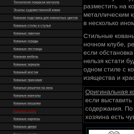
Технология покраски металла
разместить на к
Эскизы художественной ковки
металлическим 
Кованая подставка для комнатных цветов
в несколько ином
Кованые столы и стулья
Кованые лавочки
Стильные кованы
Кованые ограды
ночном клубе, р
Кованые лестницы
если обстановка
Кованая мебель
нельзя кстати бу
Кованые зеркала
одном стиле с к
Кованый мостик
изящества и кра
Кованые прихожие
Кованые решетки на окна
Оригинальная к
Кованые мангалы
если выставить
Кованые вешалки
содержания. По 
Кованые полки
хозяина есть ч
Кованые карнизы
Кованые двери