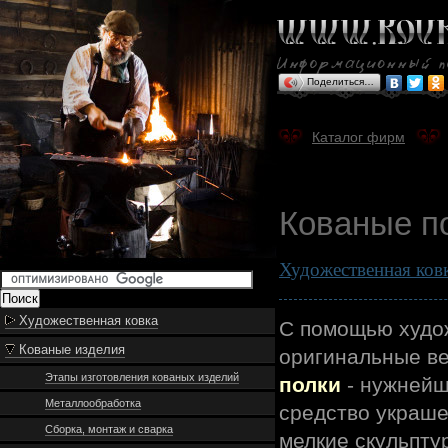
Поделиться…
Каталог фирм
Кованые п
Художественная ков
Художественная ковка
С помощью худож
Кованые изделия
оригинальные в
Этапы изготовления кованых изделий
полки
- нужнейш
Металлообработка
средство украше
Сборка, монтаж и сварка
мелкие скульпту