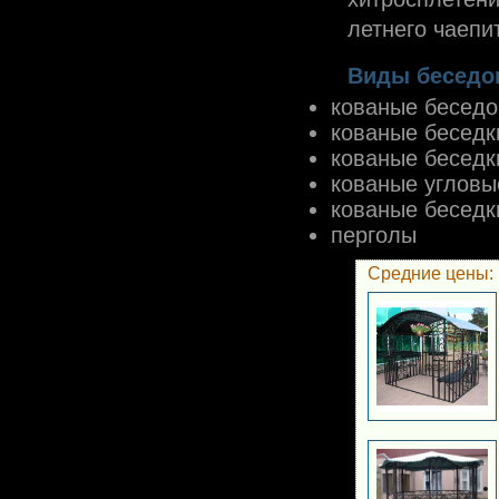
летнего чаепи
Виды беседо
кованые беседо
кованые беседк
кованые беседк
кованые угловы
кованые беседк
перголы
Средние цены: