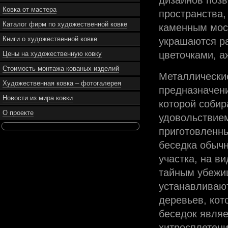
дизайнов позв
Ковка от мастера
пространства,
Каталог фирм по художественной ковке
каменным мос
Книги о художественной ковке
украшаются р
цветочками, а
Цены на художественную ковку
Стоимость монтажа кованых изделий
Металлические
Художественная ковка – фотогалерея
предназначени
Новости из мира ковки
которой соби
О проекте
удовольствие
приготовленны
беседка обычн
участка, на в
тайным убежи
устанавливают
деревьев, кот
беседок являе
хитросплетени