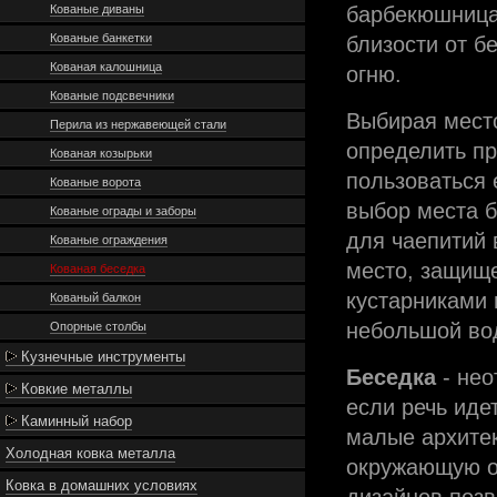
Кованые диваны
барбекюшница
Кованые банкетки
близости от б
Кованая калошница
огню.
Кованые подсвечники
Выбирая место
Перила из нержавеющей стали
определить пр
Кованая козырьки
пользоваться 
Кованые ворота
выбор места б
Кованые ограды и заборы
для чаепитий 
Кованые ограждения
место, защище
Кованая беседка
кустарниками 
Кованый балкон
небольшой во
Опорные столбы
Кузнечные инструменты
Беседка
- нео
Ковкие металлы
если речь иде
Каминный набор
малые архите
Холодная ковка металла
окружающую об
Ковка в домашних условиях