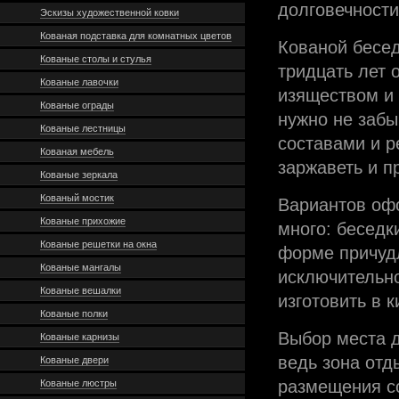
долговечности
Эскизы художественной ковки
Кованая подставка для комнатных цветов
Кованой бесед
Кованые столы и стулья
тридцать лет 
Кованые лавочки
изяществом и
Кованые ограды
нужно не заб
Кованые лестницы
составами и р
Кованая мебель
заржаветь и п
Кованые зеркала
Кованый мостик
Вариантов офо
Кованые прихожие
много: беседк
Кованые решетки на окна
форме причудл
Кованые мангалы
исключительно
Кованые вешалки
изготовить в к
Кованые полки
Выбор места д
Кованые карнизы
ведь зона отд
Кованые двери
размещения со
Кованые люстры