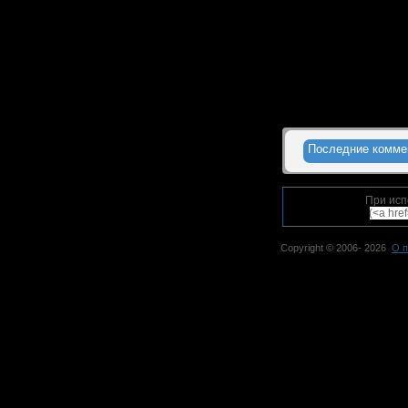
Последние комме
При исп
(<a hre
Copyright © 2006-
2026
О п