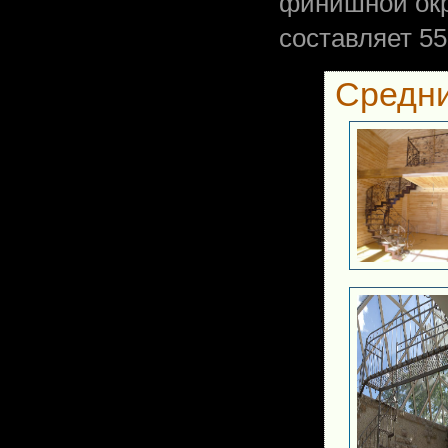
финишной окр
составляет 55
Средни