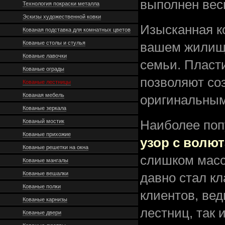
выполнен вес
Технология покраски металла
Эскизы художественной ковки
Изысканная к
Кованая подставка для комнатных цветов
Кованые столы и стулья
вашем жилище
Кованые лавочки
семьи. Пласт
Кованые ограды
позволяют со
Кованые лестницы
Кованая мебель
оригинальным
Кованые зеркала
Кованый мостик
Наиболее поп
Кованые прихожие
узор с волю
Кованые решетки на окна
слишком масс
Кованые мангалы
Кованые вешалки
давно стал к
Кованые полки
клиентов, вед
Кованые карнизы
лестниц, так 
Кованые двери