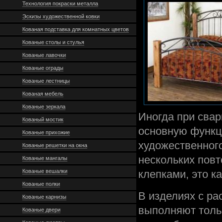
Технология покраски металла
Эскизы художественной ковки
Кованая подставка для комнатных цветов
Кованые столы и стулья
Кованые лавочки
Кованые ограды
Кованые лестницы
Кованая мебель
Кованые зеркала
Иногда при свар
Кованый мостик
основную функц
Кованые прихожие
художественного
Кованые решетки на окна
нескольких пов
Кованые мангалы
Кованые вешалки
клепками, это ка
Кованые полки
В изделиях с р
Кованые карнизы
выполняют тольк
Кованые двери