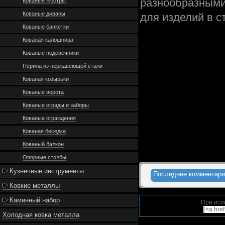
разнообразными
Кованые люстры
Кованые диваны
для изделий в с
Кованые банкетки
Кованая калошница
Кованые подсвечники
Перила из нержавеющей стали
Кованая козырьки
Кованые ворота
Кованые ограды и заборы
Кованые ограждения
Кованая беседка
Кованый балкон
Опорные столбы
Кузнечные инструменты
Последние комментари
Ковкие металлы
Каминный набор
При исп
(<a hre
Холодная ковка металла