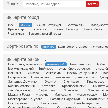
Поиск
Выберите город
Все
Санкт-Петербург
Астрахань
Владивост
Москва
Краснодар
Красноярск
Нижний Новгород
Новосибирск
Челябинск
Выбрать другой город
Сортировать по
количеству отзывов
популярно
рейтингу
Выберите район
Все
Академический
Алтуфьевский
Арбат
Алексеевский
Бескудниковский
Бибирево
Бирюлёво Восточное
Бирюлёв
Вешняки
Внуково
Войковский
Восточное Дегунино
Во
Гагаринский
Головинский
Гольяново
Даниловский
Дмит
Западное Дегунино
Зюзино
Зябликово
Ивановское
Косино-Ухтомский
Котловка
Красносельский
Крылатск
Левобережный
Лефортово
Лианозово
Ломоносовск
Марьина Роща
Марьино
Матушкино
Метрогородок
Ме
Москворечье-Сабурово
Нагатино-Садовники
Нагатинский 
Новогиреево
Новокосино
Ново-Переделкино
Орехово-Борисово Южное
Останкинский
Отрадное