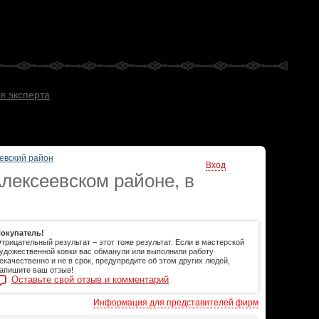
я эксперта
евский район
Вход
лексеевском районе, в
окупатель!
трицательный результат – этот тоже результат. Если в мастерской
удожественной ковки вас обманули или выполнили работу
екачественно и не в срок, предупредите об этом других людей,
апишите ваш отзыв!
Оставьте свой отзыв и комментарий
Информация для представителей фирм