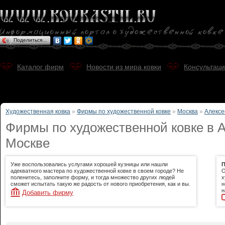
Поделиться…
Каталог фирм
Новости из мира ковки
Консультаци
Художественная ковка
»
Фирмы по художественной ковке
»
Москва
»
Алексе
Фирмы по художественной ковке в А
Москве
Уже воспользовались услугами хорошей кузницы или нашли
П
адекватного мастера по художественной ковке в своем городе? Не
О
поленитесь, заполните форму, и тогда множество других людей
х
сможет испытать такую же радость от нового приобретения, как и вы.
н
н
Добавить фирму