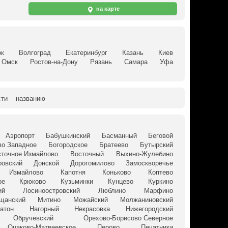
на карте
ок
Волгоград
Екатеринбург
Казань
Киев
Омск
Ростов-на-Дону
Рязань
Самара
Уфа
сти
названию
Аэропорт
Бабушкинский
Басманный
Беговой
о Западное
Богородское
Братеево
Бутырский
сточное Измайлово
Восточный
Выхино-Жулебино
ровский
Донской
Дорогомилово
Замоскворечье
Измайлово
Капотня
Коньково
Коптево
ое
Крюково
Кузьминки
Кунцево
Куркино
ий
Лосиноостровский
Люблино
Марфино
щанский
Митино
Можайский
Молжаниновский
Затон
Нагорный
Некрасовка
Нижегородский
Обручевский
Орехово-Борисово Северное
Очаково-Матвеевское
Перово
Печатники