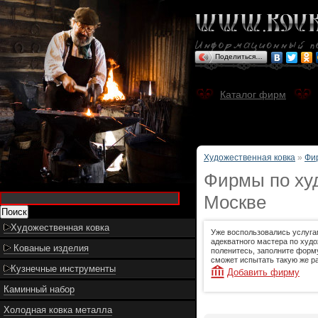
Поделиться…
Каталог фирм
Художественная ковка
»
Фи
Фирмы по худ
Москве
Художественная ковка
Уже воспользовались услуга
адекватного мастера по худо
Кованые изделия
поленитесь, заполните форму
сможет испытать такую же ра
Кузнечные инструменты
Добавить фирму
Каминный набор
Холодная ковка металла