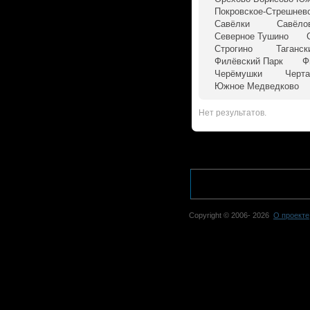
Покровское-Стрешнев
Савёлки
Савёло
Северное Тушино
Строгино
Таганск
Филёвский Парк
Ф
Черёмушки
Черта
Южное Медведково
Нет результатов.
Copyright © 2006-
2026
О проекте