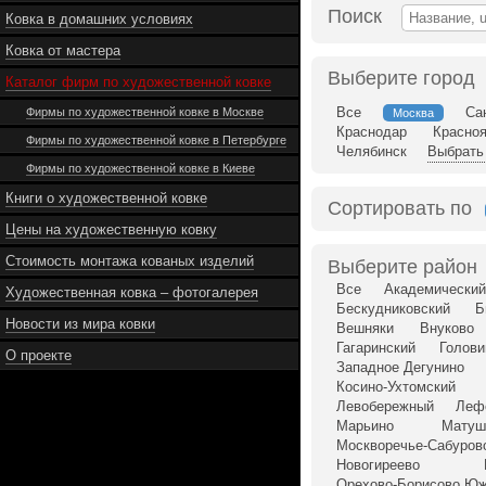
Поиск
Ковка в домашних условиях
Ковка от мастера
Выберите город
Каталог фирм по художественной ковке
Все
Са
Фирмы по художественной ковке в Москве
Москва
Краснодар
Красно
Фирмы по художественной ковке в Петербурге
Челябинск
Выбрать 
Фирмы по художественной ковке в Киеве
Книги о художественной ковке
Сортировать по
Цены на художественную ковку
Стоимость монтажа кованых изделий
Выберите район
Все
Академический
Художественная ковка – фотогалерея
Бескудниковский
Б
Новости из мира ковки
Вешняки
Внуково
Гагаринский
Голови
О проекте
Западное Дегунино
Косино-Ухтомский
Левобережный
Леф
Марьино
Матуш
Москворечье-Сабуров
Новогиреево
Орехово-Борисово Ю