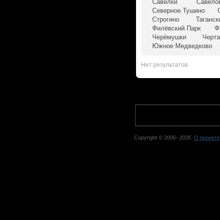
Савёлки
Савёло
Северное Тушино
Строгино
Таганск
Филёвский Парк
Ф
Черёмушки
Черта
Южное Медведково
Нет результатов.
Copyright © 2006-
2026
О проекте