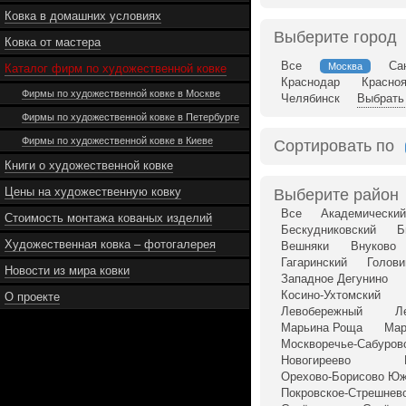
Ковка в домашних условиях
Выберите город
Ковка от мастера
Все
Са
Москва
Каталог фирм по художественной ковке
Краснодар
Красно
Фирмы по художественной ковке в Москве
Челябинск
Выбрать 
Фирмы по художественной ковке в Петербурге
Фирмы по художественной ковке в Киеве
Сортировать по
Книги о художественной ковке
Цены на художественную ковку
Выберите район
Все
Академический
Стоимость монтажа кованых изделий
Бескудниковский
Б
Художественная ковка – фотогалерея
Вешняки
Внуково
Гагаринский
Голови
Новости из мира ковки
Западное Дегунино
Косино-Ухтомский
О проекте
Левобережный
Л
Марьина Роща
Мар
Москворечье-Сабуров
Новогиреево
Орехово-Борисово Ю
Покровское-Стрешнев