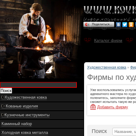
Поделиться…
Каталог фирм
Художественная ковка
»
Фи
Фирмы по худ
Уже воспользовались услуга
адекватного мастера по худо
Художественная ковка
поленитесь, заполните форму
сможет испытать такую же ра
Кованые изделия
Добавить фирму
Кузнечные инструменты
Каминный набор
Поиск
Холодная ковка металла