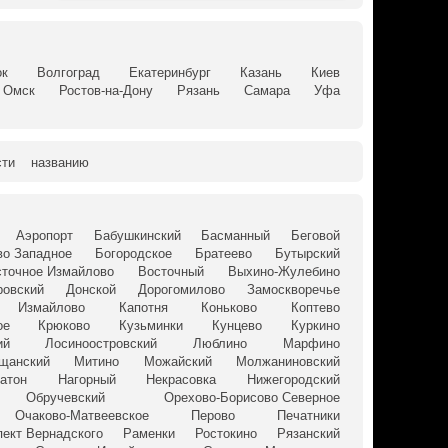
ок
Волгоград
Екатеринбург
Казань
Киев
Омск
Ростов-на-Дону
Рязань
Самара
Уфа
сти
названию
Аэропорт
Бабушкинский
Басманный
Беговой
о Западное
Богородское
Братеево
Бутырский
сточное Измайлово
Восточный
Выхино-Жулебино
ровский
Донской
Дорогомилово
Замоскворечье
Измайлово
Капотня
Коньково
Коптево
ое
Крюково
Кузьминки
Кунцево
Куркино
ий
Лосиноостровский
Люблино
Марфино
щанский
Митино
Можайский
Молжаниновский
Затон
Нагорный
Некрасовка
Нижегородский
Обручевский
Орехово-Борисово Северное
Очаково-Матвеевское
Перово
Печатники
пект Вернадского
Раменки
Ростокино
Рязанский