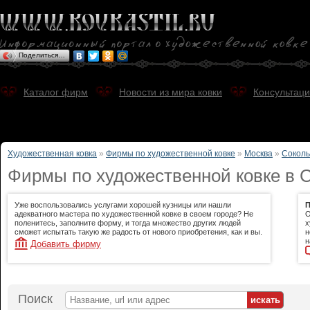
Поделиться…
Каталог фирм
Новости из мира ковки
Консультаци
Художественная ковка
»
Фирмы по художественной ковке
»
Москва
»
Соколь
Фирмы по художественной ковке в С
Уже воспользовались услугами хорошей кузницы или нашли
П
адекватного мастера по художественной ковке в своем городе? Не
О
поленитесь, заполните форму, и тогда множество других людей
х
сможет испытать такую же радость от нового приобретения, как и вы.
н
н
Добавить фирму
Поиск