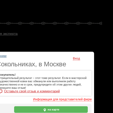
я эксперта
ники
Вход
окольниках, в Москве
окупатель!
трицательный результат – этот тоже результат. Если в мастерской
удожественной ковки вас обманули или выполнили работу
екачественно и не в срок, предупредите об этом других людей,
апишите ваш отзыв!
Оставьте свой отзыв и комментарий
Информация для представителей фирм
на карте