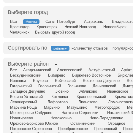
Выберите город
Все
Санкт-Петербург
Астрахань
Владивост
Москва
Краснодар
Красноярск
Нижний Новгород
Новосибирск
Челябинск
Выбрать другой город
Сортировать по
количеству отзывов
популярно
рейтингу
Выберите район
Все
Академический
Алексеевский
Алтуфьевский
Арбат
Бескудниковский
Бибирево
Бирюлёво Восточное
Бирюлёв
Вешняки
Внуково
Войковский
Восточное Дегунино
Во
Гагаринский
Головинский
Гольяново
Даниловский
Дмит
Западное Дегунино
Зюзино
Зябликово
Ивановское
Косино-Ухтомский
Котловка
Красносельский
Крылатск
Левобережный
Лефортово
Лианозово
Ломоносовск
Марьина Роща
Марьино
Матушкино
Метрогородок
Ме
Москворечье-Сабурово
Нагатино-Садовники
Нагатинский 
Новогиреево
Новокосино
Ново-Переделкино
Орехово-Борисово Южное
Останкинский
Отрадное
Покровское-Стрешнево
Преображенское
Пресненский
Прос