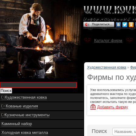
Поделиться…
Каталог фирм
Художественная ковка
»
Фи
Фирмы по худ
Уже воспользовались услуга
адекватного мастера по худо
Художественная ковка
поленитесь, заполните форму
сможет испытать такую же ра
Кованые изделия
Добавить фирму
Кузнечные инструменты
Каминный набор
Поиск
Холодная ковка металла