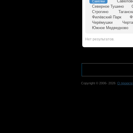
Савёлов
Савёлки
Северное Тушино
Строгино
Таганск
Филёвский Парк
Ф
Черёмушки
Черта
Южное Медведково
Нет результатов.
Copyright © 2006-
2026
О проекте