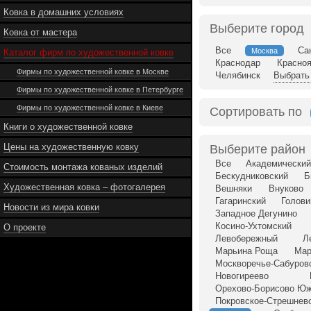
Ковка в домашних условиях
Выберите город
Ковка от мастера
Все
Са
Москва
Каталог фирм по художественной ковке
Краснодар
Красно
Фирмы по художественной ковке в Москве
Челябинск
Выбрать 
Фирмы по художественной ковке в Петербурге
Фирмы по художественной ковке в Киеве
Сортировать по
Книги о художественной ковке
Цены на художественную ковку
Выберите район
Все
Академический
Стоимость монтажа кованых изделий
Бескудниковский
Б
Художественная ковка – фотогалерея
Вешняки
Внуково
Гагаринский
Голови
Новости из мира ковки
Западное Дегунино
Косино-Ухтомский
О проекте
Левобережный
Л
Марьина Роща
Мар
Москворечье-Сабуров
Новогиреево
Орехово-Борисово Ю
Покровское-Стрешнев