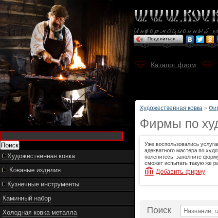
Поделиться…
Каталог фирм
Художественная ковка
»
Фи
Фирмы по худ
Уже воспользовались услуга
адекватного мастера по худо
Художественная ковка
поленитесь, заполните форму
сможет испытать такую же ра
Кованые изделия
Добавить фирму
Кузнечные инструменты
Каминный набор
Поиск
Холодная ковка металла