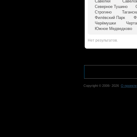
Савёлки
Савёло
Северное Тушино
Строгино
Таганск
Филёвский Парк
Ф
Черёмушки
Черта
Южное Медведково
Нет результатов.
Copyright © 2006-
2026
О проекте