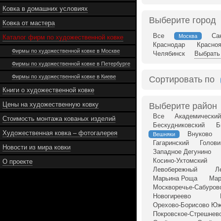
Ковка в домашних условиях
Выберите город
Ковка от мастера
Все
Са
Москва
Каталог фирм по художественной ковке
Краснодар
Красно
Фирмы по художественной ковке в Москве
Челябинск
Выбрать 
Фирмы по художественной ковке в Петербурге
Фирмы по художественной ковке в Киеве
Сортировать по
Книги о художественной ковке
Цены на художественную ковку
Выберите район
Все
Академический
Стоимость монтажа кованых изделий
Бескудниковский
Б
Художественная ковка – фотогалерея
Внуково
Вешняки
Гагаринский
Голови
Новости из мира ковки
Западное Дегунино
Косино-Ухтомский
О проекте
Левобережный
Л
Марьина Роща
Мар
Москворечье-Сабуров
Новогиреево
Орехово-Борисово Ю
Покровское-Стрешнев