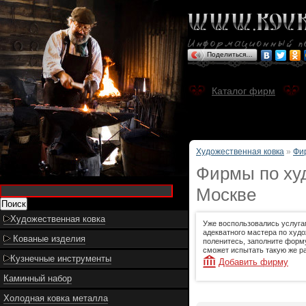
Поделиться…
Каталог фирм
Художественная ковка
»
Фи
Фирмы по худ
Москве
Художественная ковка
Уже воспользовались услуга
адекватного мастера по худо
Кованые изделия
поленитесь, заполните форму
сможет испытать такую же ра
Кузнечные инструменты
Добавить фирму
Каминный набор
Холодная ковка металла