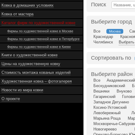
Поиск
Ковка в домашних условиях
Ковка от мастера
Выберите город
Каталог фирм по художественной ковке
Все
Са
Фирмы по художественной ковке в Москве
Москва
Краснодар
Красно
Фирмы по художественной ковке в Петербурге
Челябинск
Выбрать 
Фирмы по художественной ковке в Киеве
Книги о художественной ковке
Сортировать по
Цены на художественную ковку
Стоимость монтажа кованых изделий
Выберите район
Все
Академический
Художественная ковка – фотогалерея
Бескудниковский
Б
Новости из мира ковки
Вешняки
Внуково
Гагаринский
Голови
О проекте
Западное Дегунино
Косино-Ухтомский
Левобережный
Л
Марьина Роща
Мар
Москворечье-Сабуров
Новогиреево
Орехово-Борисово Ю