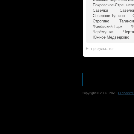
Покровское-Стрешнев
Савёлки
Савёло
Северное Тушино
Строгино
Таганск
Филёвский Парк
Ф
Черёмушки
Черта
Южное Медведково
Нет результатов.
Copyright © 2006-
2026
О проекте