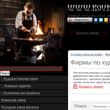
Поделиться…
Каталог фирм
Художественная ковка
»
Фи
Фирмы по худ
Уже воспользовались услуга
адекватного мастера по худо
Художественная ковка
поленитесь, заполните форму
сможет испытать такую же ра
Кованые изделия
Добавить фирму
Кузнечные инструменты
Каминный набор
Поиск
Холодная ковка металла