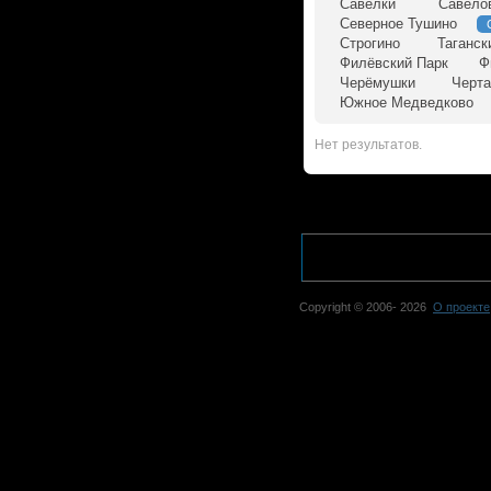
Савёлки
Савёло
Северное Тушино
Строгино
Таганск
Филёвский Парк
Ф
Черёмушки
Черта
Южное Медведково
Нет результатов.
Copyright © 2006-
2026
О проекте