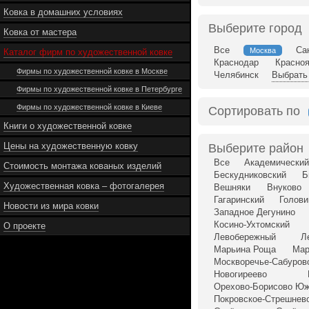
Ковка в домашних условиях
Выберите город
Ковка от мастера
Все
Са
Москва
Каталог фирм по художественной ковке
Краснодар
Красно
Фирмы по художественной ковке в Москве
Челябинск
Выбрать 
Фирмы по художественной ковке в Петербурге
Фирмы по художественной ковке в Киеве
Сортировать по
Книги о художественной ковке
Цены на художественную ковку
Выберите район
Все
Академический
Стоимость монтажа кованых изделий
Бескудниковский
Б
Художественная ковка – фотогалерея
Вешняки
Внуково
Гагаринский
Голови
Новости из мира ковки
Западное Дегунино
Косино-Ухтомский
О проекте
Левобережный
Л
Марьина Роща
Мар
Москворечье-Сабуров
Новогиреево
Орехово-Борисово Ю
Покровское-Стрешнев