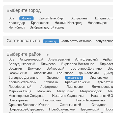
Выберите город
Все
Санкт-Петербург
Астрахань
Владивост
Москва
Краснодар
Красноярск
Нижний Новгород
Новосибирск
Челябинск
Выбрать другой город
Сортировать по
количеству отзывов
популярно
рейтингу
Выберите район
Все
Академический
Алексеевский
Алтуфьевский
Арбат
Бескудниковский
Бибирево
Бирюлёво Восточное
Бирюлёв
Вешняки
Внуково
Войковский
Восточное Дегунино
Во
Гагаринский
Головинский
Гольяново
Даниловский
Дмит
Западное Дегунино
Зюзино
Ивановское
Зябликово
Косино-Ухтомский
Котловка
Красносельский
Крылатск
Левобережный
Лефортово
Лианозово
Ломоносовск
Марьина Роща
Марьино
Матушкино
Метрогородок
Ме
Москворечье-Сабурово
Нагатино-Садовники
Нагатинский 
Новогиреево
Новокосино
Ново-Переделкино
Орехово-Борисово Южное
Останкинский
Отрадное
Покровское-Стрешнево
Преображенское
Пресненский
Прос