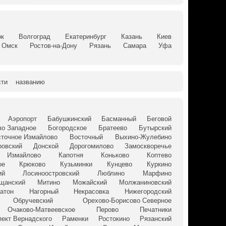
ок
Волгоград
Екатеринбург
Казань
Киев
Омск
Ростов-на-Дону
Рязань
Самара
Уфа
сти
названию
Аэропорт
Бабушкинский
Басманный
Беговой
о Западное
Богородское
Братеево
Бутырский
сточное Измайлово
Восточный
Выхино-Жулебино
ровский
Донской
Дорогомилово
Замоскворечье
Измайлово
Капотня
Коньково
Коптево
ое
Крюково
Кузьминки
Кунцево
Куркино
ий
Лосиноостровский
Люблино
Марфино
щанский
Митино
Можайский
Молжаниновский
Затон
Нагорный
Некрасовка
Нижегородский
Обручевский
Орехово-Борисово Северное
Очаково-Матвеевское
Перово
Печатники
пект Вернадского
Раменки
Ростокино
Рязанский