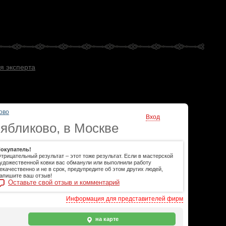
я эксперта
ово
Вход
ябликово, в Москве
окупатель!
трицательный результат – этот тоже результат. Если в мастерской
удожественной ковки вас обманули или выполнили работу
екачественно и не в срок, предупредите об этом других людей,
апишите ваш отзыв!
Оставьте свой отзыв и комментарий
Информация для представителей фирм
на карте