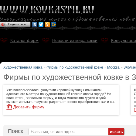
Поделиться…
Каталог фирм
Новости из мира ковки
Консультаци
Художественная ковка
»
Фирмы по художественной ковке
»
Москва
»
Зяблик
Фирмы по художественной ковке в З
Уже воспользовались услугами хорошей кузницы или нашли
П
адекватного мастера по художественной ковке в своем городе? Не
О
поленитесь, заполните форму, и тогда множество других людей
х
сможет испытать такую же радость от нового приобретения, как и вы.
н
н
Добавить фирму
Поиск