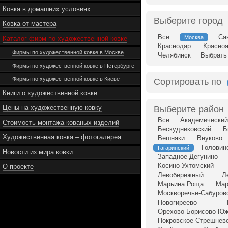
Ковка в домашних условиях
Выберите город
Ковка от мастера
Все
Са
Москва
Каталог фирм по художественной ковке
Краснодар
Красно
Фирмы по художественной ковке в Москве
Челябинск
Выбрать 
Фирмы по художественной ковке в Петербурге
Фирмы по художественной ковке в Киеве
Сортировать по
Книги о художественной ковке
Цены на художественную ковку
Выберите район
Все
Академический
Стоимость монтажа кованых изделий
Бескудниковский
Б
Художественная ковка – фотогалерея
Вешняки
Внуково
Головин
Гагаринский
Новости из мира ковки
Западное Дегунино
Косино-Ухтомский
О проекте
Левобережный
Л
Марьина Роща
Мар
Москворечье-Сабуров
Новогиреево
Орехово-Борисово Ю
Покровское-Стрешнев