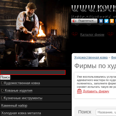
Поделиться…
Каталог фирм
Художественная ковка
»
Фи
Фирмы по худ
Уже воспользовались услуга
адекватного мастера по худо
Художественная ковка
поленитесь, заполните форму
сможет испытать такую же ра
Кованые изделия
Добавить фирму
Кузнечные инструменты
Каминный набор
Поиск
Холодная ковка металла