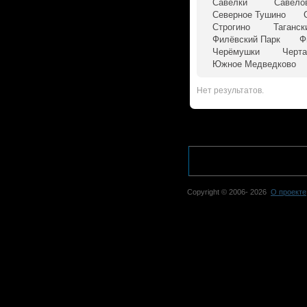
Савёлки
Савёло
Северное Тушино
Строгино
Таганск
Филёвский Парк
Ф
Черёмушки
Черта
Южное Медведково
Нет результатов.
Copyright © 2006-
2026
О проекте