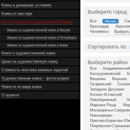
Ковка в домашних условиях
Выберите город
Ковка от мастера
Все
Са
Москва
Каталог фирм по художественной ковке
Краснодар
Красно
Фирмы по художественной ковке в Москве
Челябинск
Выбрать 
Фирмы по художественной ковке в Петербурге
Фирмы по художественной ковке в Киеве
Сортировать по
Книги о художественной ковке
Цены на художественную ковку
Выберите район
Все
Академический
Стоимость монтажа кованых изделий
Бескудниковский
Б
Художественная ковка – фотогалерея
Вешняки
Внуково
Гагаринский
Голови
Новости из мира ковки
Западное Дегунино
Косино-Ухтомский
О проекте
Левобережный
Л
Марьина Роща
Мар
Москворечье-Сабуров
Новогиреево
Орехово-Борисово Ю
Покровское-Стрешнев