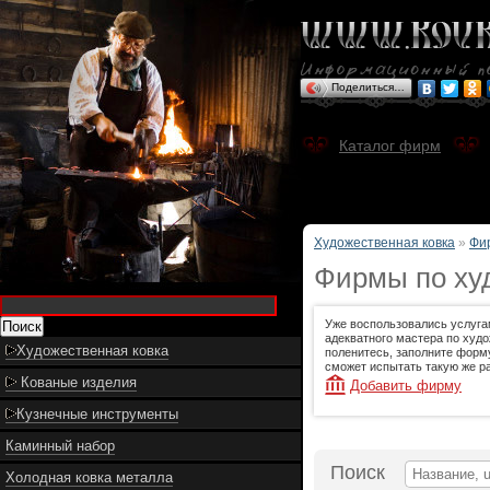
Поделиться…
Каталог фирм
Художественная ковка
»
Фи
Фирмы по худ
Уже воспользовались услуга
адекватного мастера по худо
Художественная ковка
поленитесь, заполните форму
сможет испытать такую же ра
Кованые изделия
Добавить фирму
Кузнечные инструменты
Каминный набор
Поиск
Холодная ковка металла