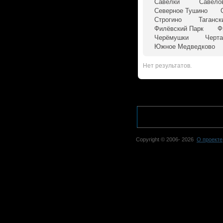
Савёлки
Савёло
Северное Тушино
Строгино
Таганск
Филёвский Парк
Ф
Черёмушки
Черта
Южное Медведково
Нет результатов.
Copyright © 2006-
2026
О проекте