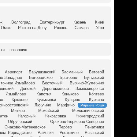
ок
Волгоград
Екатеринбург
Казань
Киев
Омск
Ростов-на-Дону
Рязань
Самара
Уфа
сти
названию
Аэропорт
Бабушкинский
Басманный
Беговой
о Западное
Богородское
Братеево
Бутырский
сточное Измайлово
Восточный
Выхино-Жулебино
ровский
Донской
Дорогомилово
Замоскворечье
Измайлово
Капотня
Коньково
Коптево
ое
Крюково
Кузьминки
Кунцево
Куркино
синоостровский
Люблино
Марфино
Марьина Роща
Митино
Можайский
Молжаниновский
Затон
Нагорный
Некрасовка
Нижегородский
Обручевский
Орехово-Борисово Северное
Очаково-Матвеевское
Перово
Печатники
пект Вернадского
Раменки
Ростокино
Рязанский