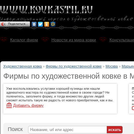
Поделиться…
Каталог фирм
Новости из мира ковки
Консультаци
Художественная ковка
»
Фирмы по художественной ковке
»
Москва
»
Марьи
Фирмы по художественной ковке в 
Уже воспользовались услугами хорошей кузницы или нашли
П
адекватного мастера по художественной ковке в своем городе? Не
О
поленитесь, заполните форму, и тогда множество других людей
х
сможет испытать такую же радость от нового приобретения, как и вы.
н
н
Добавить фирму
Поиск