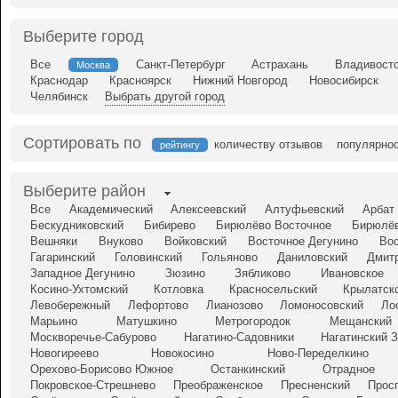
Выберите город
Все
Санкт-Петербург
Астрахань
Владивост
Москва
Краснодар
Красноярск
Нижний Новгород
Новосибирск
Челябинск
Выбрать другой город
Сортировать по
количеству отзывов
популярно
рейтингу
Выберите район
Все
Академический
Алексеевский
Алтуфьевский
Арбат
Бескудниковский
Бибирево
Бирюлёво Восточное
Бирюлёв
Вешняки
Внуково
Войковский
Восточное Дегунино
Во
Гагаринский
Головинский
Гольяново
Даниловский
Дмит
Западное Дегунино
Зюзино
Зябликово
Ивановское
Косино-Ухтомский
Котловка
Красносельский
Крылатск
Левобережный
Лефортово
Лианозово
Ломоносовский
Ло
Марьино
Матушкино
Метрогородок
Мещанский
Москворечье-Сабурово
Нагатино-Садовники
Нагатинский 
Новогиреево
Новокосино
Ново-Переделкино
Орехово-Борисово Южное
Останкинский
Отрадное
Покровское-Стрешнево
Преображенское
Пресненский
Прос