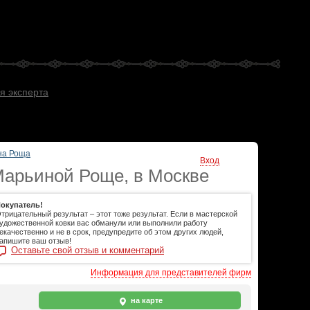
я эксперта
на Роща
Вход
Марьиной Роще, в Москве
окупатель!
трицательный результат – этот тоже результат. Если в мастерской
удожественной ковки вас обманули или выполнили работу
екачественно и не в срок, предупредите об этом других людей,
апишите ваш отзыв!
Оставьте свой отзыв и комментарий
Информация для представителей фирм
на карте