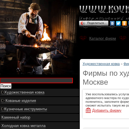
Поделиться…
Каталог фирм
Художественная ковка
»
Фи
Фирмы по худ
Москве
Художественная ковка
Уже воспользовались услуга
адекватного мастера по худо
Кованые изделия
поленитесь, заполните форму
сможет испытать такую же ра
Кузнечные инструменты
Добавить фирму
Каминный набор
Холодная ковка металла