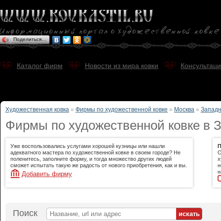
Поделиться…
Каталог фирм
Новости из мира ковки
Консультаци
Художественная ковка
»
Фирмы по художественной ковке
»
Москва
»
Западн
Фирмы по художественной ковке в 
Уже воспользовались услугами хорошей кузницы или нашли
П
адекватного мастера по художественной ковке в своем городе? Не
О
поленитесь, заполните форму, и тогда множество других людей
х
сможет испытать такую же радость от нового приобретения, как и вы.
н
н
Добавить фирму
Поиск