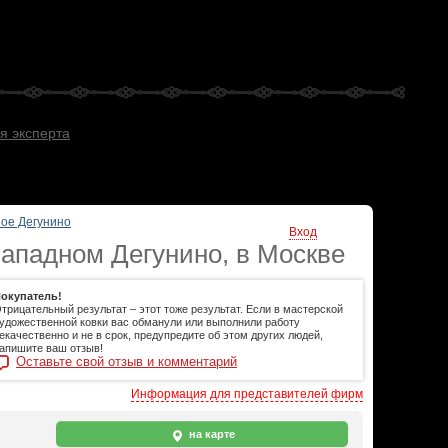
я эксперта
ое Дегунино
Вход
Западном Дегунино, в Москве
окупатель!
трицательный результат – этот тоже результат. Если в мастерской
удожественной ковки вас обманули или выполнили работу
екачественно и не в срок, предупредите об этом других людей,
апишите ваш отзыв!
Оставьте свой отзыв и комментарий
Информация для представителей фирм
на карте