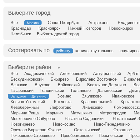
Выберите город
Все
Санкт-Петербург
Астрахань
Владивост
Москва
Краснодар
Красноярск
Нижний Новгород
Новосибирск
Челябинск
Выбрать другой город
Сортировать по
количеству отзывов
популярно
рейтингу
Выберите район
Все
Академический
Алексеевский
Алтуфьевский
Арбат
Бескудниковский
Бибирево
Бирюлёво Восточное
Бирюлёв
Вешняки
Внуково
Войковский
Восточное Дегунино
Во
Гагаринский
Головинский
Гольяново
Даниловский
Дмит
Зюзино
Зябликово
Ивановское
Западное Дегунино
Косино-Ухтомский
Котловка
Красносельский
Крылатск
Левобережный
Лефортово
Лианозово
Ломоносовск
Марьина Роща
Марьино
Матушкино
Метрогородок
Ме
Москворечье-Сабурово
Нагатино-Садовники
Нагатинский 
Новогиреево
Новокосино
Ново-Переделкино
Орехово-Борисово Южное
Останкинский
Отрадное
Покровское-Стрешнево
Преображенское
Пресненский
Прос