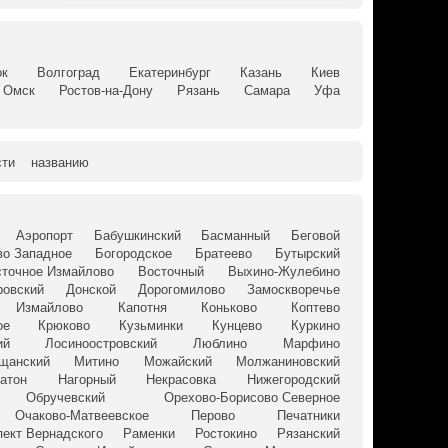
ок
Волгоград
Екатеринбург
Казань
Киев
Омск
Ростов-на-Дону
Рязань
Самара
Уфа
сти
названию
Аэропорт
Бабушкинский
Басманный
Беговой
о Западное
Богородское
Братеево
Бутырский
сточное Измайлово
Восточный
Выхино-Жулебино
ровский
Донской
Дорогомилово
Замоскворечье
Измайлово
Капотня
Коньково
Коптево
ое
Крюково
Кузьминки
Кунцево
Куркино
ий
Лосиноостровский
Люблино
Марфино
щанский
Митино
Можайский
Молжаниновский
Затон
Нагорный
Некрасовка
Нижегородский
Обручевский
Орехово-Борисово Северное
Очаково-Матвеевское
Перово
Печатники
пект Вернадского
Раменки
Ростокино
Рязанский